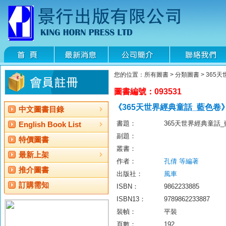
您的位置：所有圖書 > 分類圖書 > 365
圖書編號：093531
《365天世界經典童話_藍色卷
中文圖書目錄
書題：
365天世界經典童話
English Book List
副題：
特價圖書
叢書：
最新上架
作者：
孔倩 等編著
推介圖書
出版社：
風車
訂購需知
ISBN：
9862233885
ISBN13：
9789862233887
裝幀：
平裝
頁數：
192