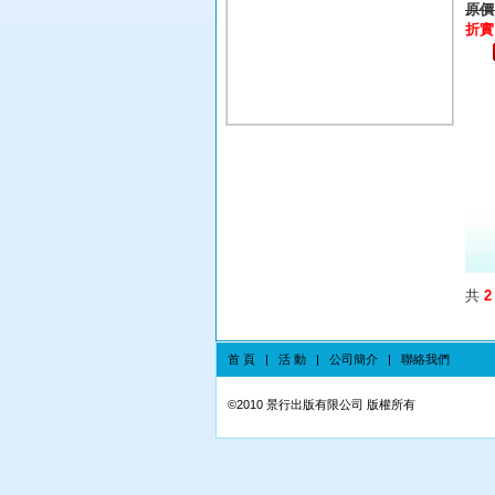
原價:
折實:
共
2
首 頁
|
活 動
|
公司簡介
|
聯絡我們
©
2010 景行出版有限公司 版權所有